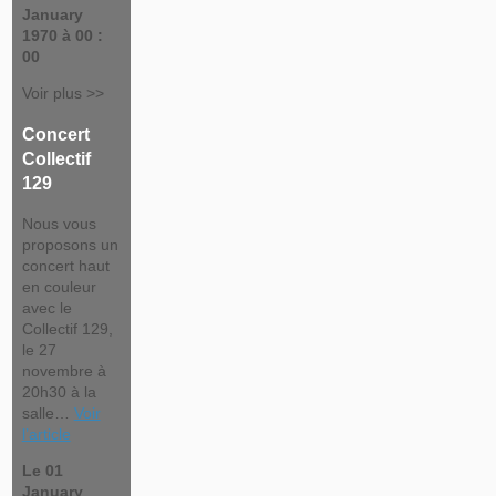
January
1970 à 00 :
00
Voir plus >>
Concert
Collectif
129
Nous vous
proposons un
concert haut
en couleur
avec le
Collectif 129,
le 27
novembre à
20h30 à la
salle…
Voir
l’article
Le 01
January