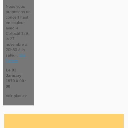
Nous vous
proposons un
concert haut
en couleur
avec le
Collectif 129,
le 27
novembre à
20h30 à la
salle…
Voir
l’article
Le 01
January
1970 à 00 :
00
Voir plus >>