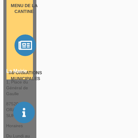
MENU DE LA
CANTINE
La Mairie
INFORMATIONS
MUNICIPALES
1, Place du
Général de
Gaulle
87520
ORADOUR
SUR GLANE
Horaires
Du Lundi au