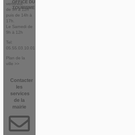
OFFICE DU
vendredi :
TOURISME
de 9h à 12h
puis de 14h à
17h.
Le Samedi de
9h à 12h
Tel:
05.55.03.10.01
Plan de la
ville >>
Contacter
les
services
de la
mairie