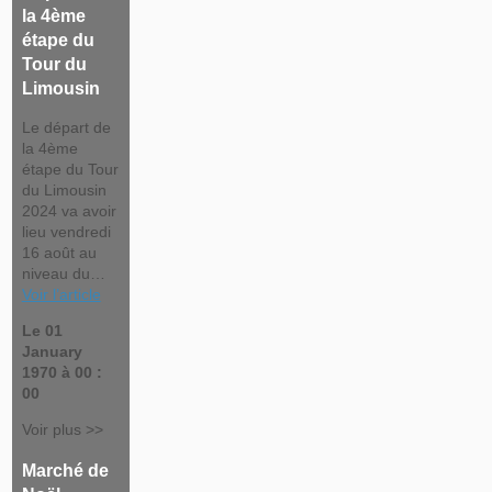
la 4ème
étape du
Tour du
Limousin
Le départ de
la 4ème
étape du Tour
du Limousin
2024 va avoir
lieu vendredi
16 août au
niveau du…
Voir l’article
Le 01
January
1970 à 00 :
00
Voir plus >>
Marché de