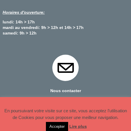
Horaires d'ouverture:
lundi: 14h > 17h
mardi au vendredi: 9h > 12h et 14h > 17h
samedi: 9h > 12h
Nous contacter
© 2026 Copyright Oradour sur Glane
En poursuivant votre visite sur ce site, vous acceptez l’utilisation
de Cookies pour vous proposer une meilleur navigation.
Plan du site
Mentions Légales
Lire plus
Accepter