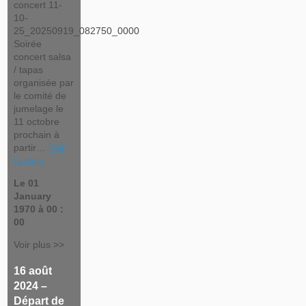
concert 11-
10-
25_20250919_082750_0000
Soirée
concert salsa
/ tapas
organisée par
le comité de
jumelage le
11 octobre
prochain à
partir…
Voir
l’article
Le 01
January
1970 à 00 :
00
Voir plus >>
16 août
2024 –
Départ de