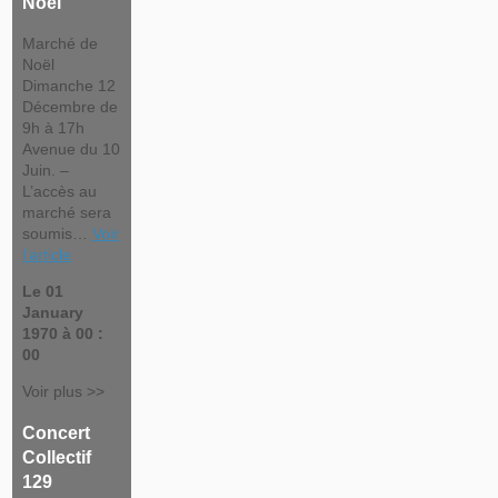
Noël
Marché de
Noël
Dimanche 12
Décembre de
9h à 17h
Avenue du 10
Juin. –
L’accès au
marché sera
soumis…
Voir
l’article
Le 01
January
1970 à 00 :
00
Voir plus >>
Concert
Collectif
129