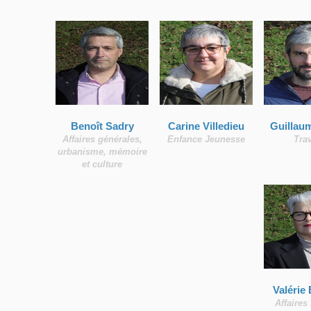
Benoît Sadry
Carine Villedieu
Guillau
Affaires générales,
Enfance Jeunesse
Tra
urbanisme, mémoire
et culture
Valérie
Affaires