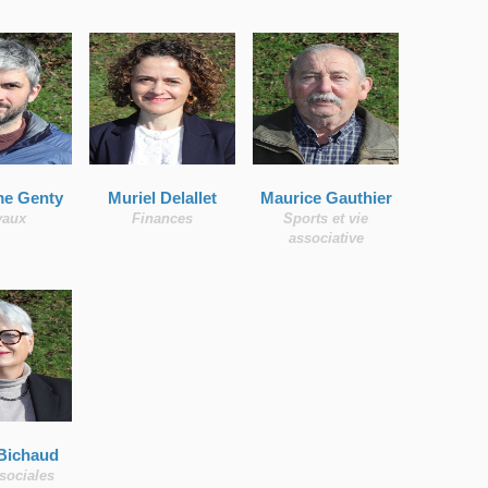
me Genty
Muriel Delallet
Maurice Gauthier
vaux
Finances
Sports et vie
associative
 Bichaud
 sociales