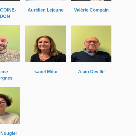
ICOINE-
Aurélien Lejeune
Valérie Compain
DON
ime
Isabel Milor
Alain Deville
rgnes
 Nougier