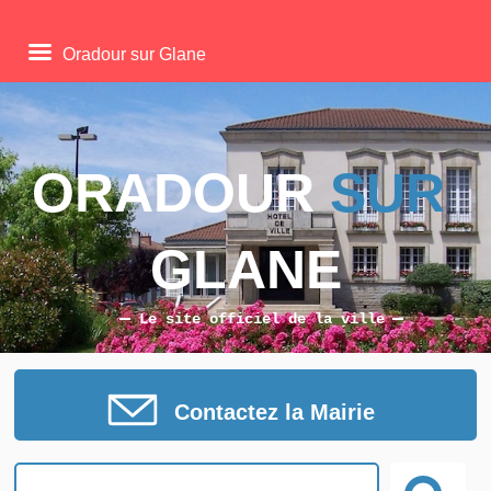
Oradour sur Glane
ORADOUR 
SUR
GLANE
Le site officiel de la ville