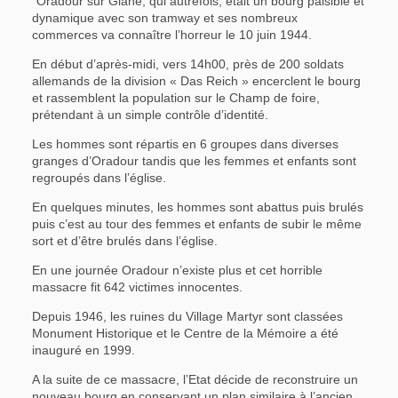
“Oradour sur Glane, qui autrefois, était un bourg paisible et
dynamique avec son tramway et ses nombreux
commerces va connaître l’horreur le 10 juin 1944.
En début d’après-midi, vers 14h00, près de 200 soldats
allemands de la division « Das Reich » encerclent le bourg
et rassemblent la population sur le Champ de foire,
prétendant à un simple contrôle d’identité.
Les hommes sont répartis en 6 groupes dans diverses
granges d’Oradour tandis que les femmes et enfants sont
regroupés dans l’église.
En quelques minutes, les hommes sont abattus puis brulés
puis c’est au tour des femmes et enfants de subir le même
sort et d’être brulés dans l’église.
En une journée Oradour n’existe plus et cet horrible
massacre fit 642 victimes innocentes.
Depuis 1946, les ruines du Village Martyr sont classées
Monument Historique et le Centre de la Mémoire a été
inauguré en 1999.
A la suite de ce massacre, l’Etat décide de reconstruire un
nouveau bourg en conservant un plan similaire à l’ancien