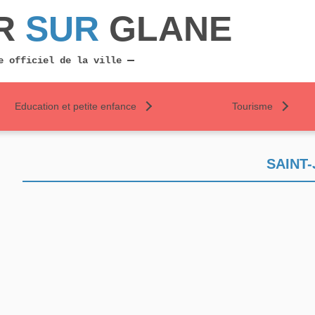
R
SUR
GLANE
e officiel de la ville
Education et petite enfance
Tourisme
SAINT-