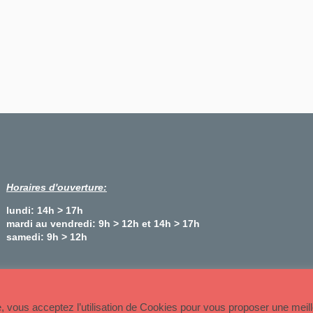
Horaires d'ouverture:
lundi: 14h > 17h
mardi au vendredi: 9h > 12h et 14h > 17h
samedi: 9h > 12h
Plan du site
te, vous acceptez l’utilisation de Cookies pour vous proposer une meil