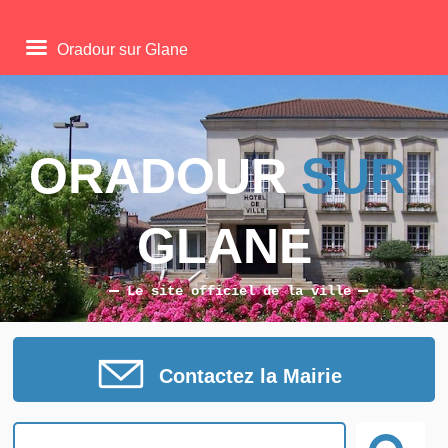
Oradour sur Glane
ORADOUR 
SUR
GLANE
Le site officiel de la ville