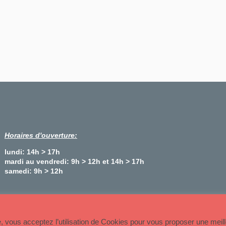
Horaires d'ouverture:
lundi: 14h > 17h
mardi au vendredi: 9h > 12h et 14h > 17h
samedi: 9h > 12h
Plan du site
te, vous acceptez l’utilisation de Cookies pour vous proposer une meil