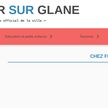
R
SUR
GLANE
e officiel de la ville
Education et petite enfance
Tourisme
CHEZ F