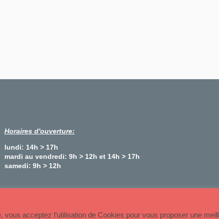
Horaires d'ouverture:
lundi: 14h > 17h
mardi au vendredi: 9h > 12h et 14h > 17h
samedi: 9h > 12h
Plan du site
te, vous acceptez l’utilisation de Cookies pour vous proposer une meil