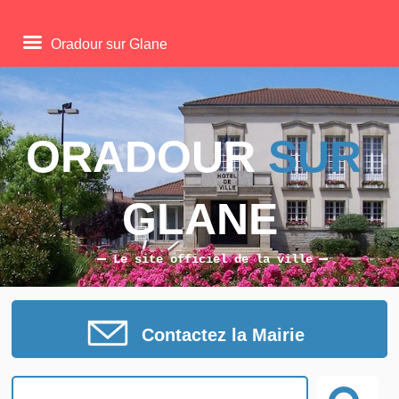
Oradour sur Glane
ORADOUR 
SUR
GLANE
Le site officiel de la ville