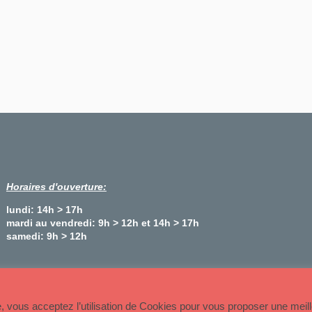
Horaires d'ouverture:
lundi: 14h > 17h
mardi au vendredi: 9h > 12h et 14h > 17h
samedi: 9h > 12h
Plan du site
te, vous acceptez l’utilisation de Cookies pour vous proposer une meil