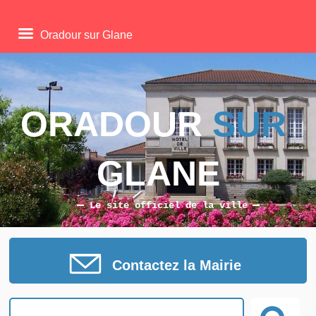
Oradour sur Glane
ORADOUR 
SUR
GLANE
Le site officiel de la ville