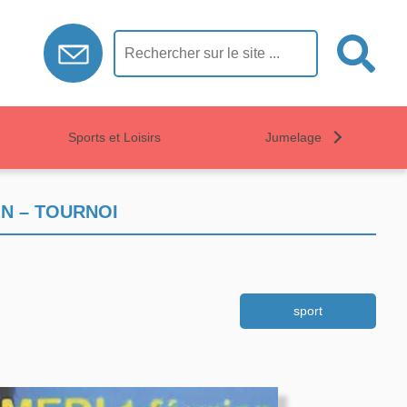
Sports et Loisirs
Jumelage
N – TOURNOI
sport