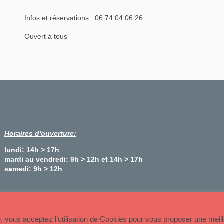
Infos et réservations : 06 74 04 06 26
Ouvert à tous
Horaires d'ouverture:
lundi: 14h > 17h
mardi au vendredi: 9h > 12h et 14h > 17h
samedi: 9h > 12h
Plan du site
te, vous acceptez l’utilisation de Cookies pour vous proposer une meil