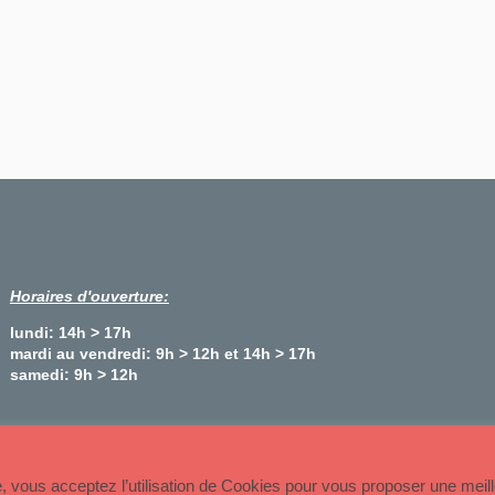
Horaires d'ouverture:
lundi: 14h > 17h
mardi au vendredi: 9h > 12h et 14h > 17h
samedi: 9h > 12h
Plan du site
te, vous acceptez l’utilisation de Cookies pour vous proposer une meil