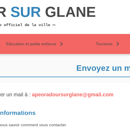
R
SUR
GLANE
e officiel de la ville
Education et petite enfance
Tourisme
Envoyez un m
er un mail à :
apeoradoursurglane@gmail.com
informations
nous savoir comment vous contacter.