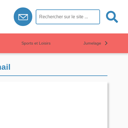
Sports et Loisirs
Jumelage
ail