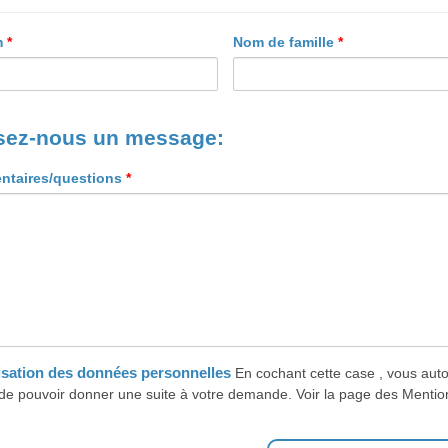
m
*
Nom de famille
*
sez-nous un message:
taires/questions
*
lisation des données personnelles
En cochant cette case , vous auto
 de pouvoir donner une suite à votre demande.
Voir la page des Mentio