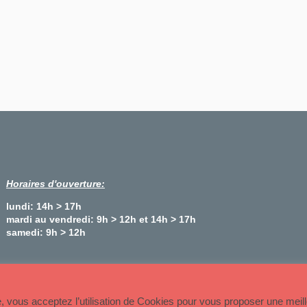
Horaires d'ouverture:
lundi: 14h > 17h
mardi au vendredi: 9h > 12h et 14h > 17h
samedi: 9h > 12h
Plan du site
te, vous acceptez l’utilisation de Cookies pour vous proposer une meil