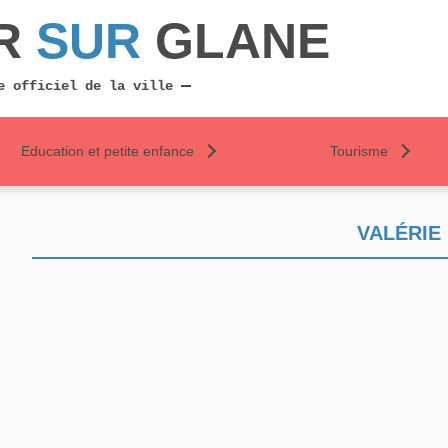
R
SUR
GLANE
e officiel de la ville
Education et petite enfance
Tourisme
VALÉRIE