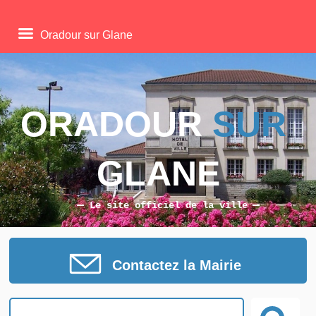
Oradour sur Glane
ORADOUR 
SUR
GLANE
Le site officiel de la ville