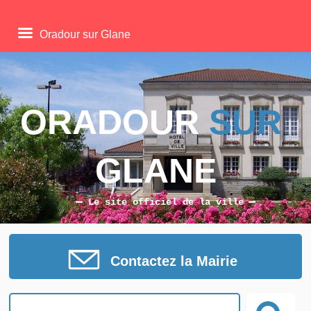
Oradour sur Glane
ORADOUR 
SUR
GLANE
Le site officiel de la ville