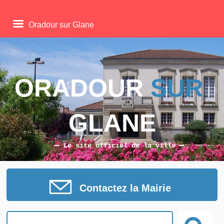
Oradour sur Glane
ORADOUR 
SUR
GLANE
Le site officiel de la ville