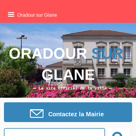
Oradour sur Glane
ORADOUR 
SUR
GLANE
Le site officiel de la ville